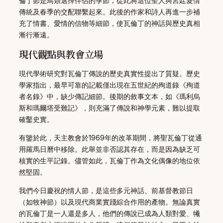
倫丁節是鳥類選擇伴侶的季節，從此將這位聖人與宮廷愛情
傳統及春季的交配聯繫起來。此後的作家和詩人再進一步補
充了情書、愛情的信物等細節，使瓦倫丁的神話與歷史真相
漸行漸遠。
現代觀點與教會立場
現代學術研究對瓦倫丁傳說的歷史真實性提出了質疑。歷史
學家指出，最早可靠的記載僅出現在五世紀的殉道錄《殉道
者名錄》中，缺少傳記細節。後期的敘事文本，如《瑪利烏
斯和瑪爾塔受難記》，則充滿了傳說和神學元素，難以提取
確鑿史實。
有鑒於此，天主教會於1969年的改革期間，將聖瓦倫丁從通
用羅馬日曆中移除。此舉並非否認其存在，而是因為缺乏可
核實的生平記錄。儘管如此，瓦倫丁作為文化偶像的地位依
然堅固。
我們今日慶祝的情人節，是這些多元神話、前基督教節日
（如牧神節）以及現代商業實踐綜合作用的產物。無論真實
的瓦倫丁是一人還是多人，他們的傳說已成為人類對愛、犧