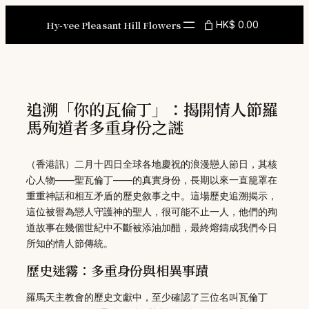
Skip
to
Hy-vee Pleasant Hill Flowers
HK$ 0.00
content
追溯「你的瓦倫丁」：揭開情人節羅
馬殉道者多重身份之謎
（香港訊）二月十四日全球各地慶祝的浪漫戀人節日，其核
心人物——聖瓦倫丁——的真實身份，長期以來一直籠罩在
重重神話和相互矛盾的歷史敘事之中。這場歷史追溯揭示，
這位被譽為戀人守護神的聖人，很可能不止一人，他們的殉
道故事在幾個世紀中不斷被添油加醋，最終熔鑄成我們今日
所知的情人節傳統。
歷史迷霧：多重身份與相異事蹟
羅馬天主教會的歷史文獻中，至少確認了三位名叫瓦倫丁