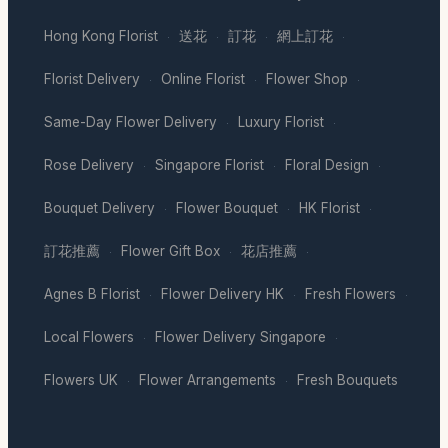
Hong Kong Florist
送花
訂花
網上訂花
·
·
·
·
Florist Delivery
Online Florist
Flower Shop
·
·
·
Same-Day Flower Delivery
Luxury Florist
·
·
Rose Delivery
Singapore Florist
Floral Design
·
·
·
Bouquet Delivery
Flower Bouquet
HK Florist
·
·
·
訂花推薦
Flower Gift Box
花店推薦
·
·
·
Agnes B Florist
Flower Delivery HK
Fresh Flowers
·
·
·
Local Flowers
Flower Delivery Singapore
·
·
Flowers UK
Flower Arrangements
Fresh Bouquets
·
·