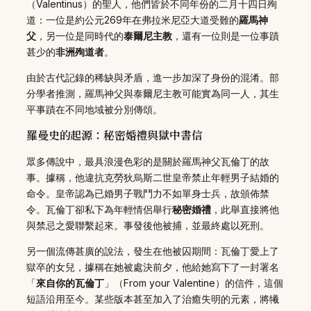
（Valentinus）的聖人，他們皆於不同年份的二月十四日殉
道：一位是約公元269年在弗拉米尼亞大道受難的
羅馬神
父
，另一位是同時代的
泰爾尼主教
，還有一位則是一位事蹟
甚少的
非洲殉道者
。
由於古代記錄的稀缺與矛盾，進一步加深了身份的混淆。部
分學者推測，羅馬神父與泰爾尼主教可能實為同一人，其生
平事蹟在不同地域被分別傳頌。
羅曼史的起源：秘密婚禮與獄中書信
眾多傳說中，最具浪漫色彩的是關於羅馬神父瓦倫丁的故
事。據稱，他違抗克勞狄烏斯二世皇帝禁止年輕男子結婚的
命令。皇帝認為已婚男子戰鬥力不如單身士兵，故頒佈禁
令。瓦倫丁卻私下為年輕情侶舉行
秘密婚禮
，此舉直接將他
與禁忌之愛聯繫起來。事發後他被捕，並最終處以死刑。
另一個流傳甚廣的說法，發生在他被囚期間：瓦倫丁愛上了
獄卒的女兒，據稱在她被處決前夕，他給她寫下了一封署名
「
來自你的瓦倫丁
」（From your Valentine）的信件，這個
短語沿用至今。某些版本甚至加入了治癒失明的元素，將犧