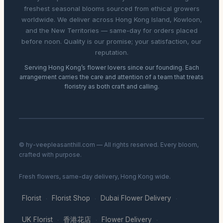
freshest seasonal blooms sourced from ethical growers
worldwide. We deliver across Hong Kong Island, Kowloon,
and the New Territories — same-day for orders placed
before noon. Quality is our promise; your satisfaction, our
reputation.
Serving Hong Kong’s flower lovers since our founding. Each
arrangement carries the care and attention of a team that treats
floristry as both craft and calling.
© hy-veepleasanthill.com — All rights reserved. Every bloom,
crafted with purpose.
Fresh flowers, same-day delivery, Hong Kong wide.
Florist
Florist Shop
Dubai Flower Delivery
·
·
·
UK Florist
香港花店
Flower Delivery
·
·
·