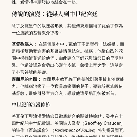
牲、愛情和神蹟巧妙地結合在一起。
傳說的演變：從媒人到中世紀宮廷
除了反抗皇帝的叛逆者形象，其他傳統則描繪了瓦倫丁作為
一位虔誠的基督教介導者：
基督教媒人：
在這個版本中，瓦倫丁不是舉行非法婚禮，而
是積極幫助受迫害的基督徒情侶結合。據稱，他從自己的花
園中採摘鮮花送給他們，由此建立了鮮花與該節日的早期聯
繫。他還被認為會剪出心形羊皮紙，象徵上帝之愛，這奠定
了心形符號的基礎。
泰爾尼的奇蹟：
泰爾尼主教瓦倫丁的傳說則著重於其治癒能
力。他據稱治癒了一位官員患癲癇的兒子，導致該家族皈依
基督教，最終引發官方介入，導致他遭受酷刑後被斬首。
中世紀的浪漫修飾
將瓦倫丁與浪漫愛情節日徹底結合的關鍵轉捩點，發生在十
四世紀的中世紀歐洲。英國詩人喬叟（Geoffrey Chaucer）
的詩作《百鳥議會》（
Parlement of Foules
）特別提及聖瓦