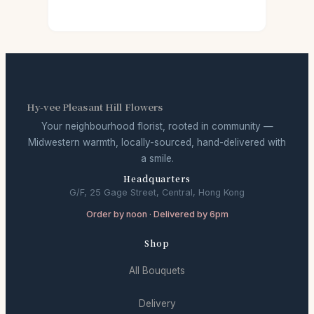
Hy-vee Pleasant Hill Flowers
Your neighbourhood florist, rooted in community —
Midwestern warmth, locally-sourced, hand-delivered with
a smile.
Headquarters
G/F, 25 Gage Street, Central, Hong Kong
Order by noon · Delivered by 6pm
Shop
All Bouquets
Delivery