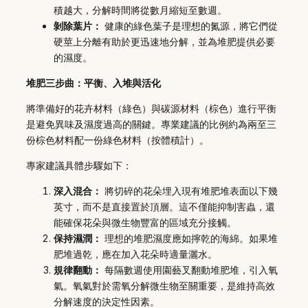
積越大，分解時間將從數月縮短至數週。
剝除葉片：
健康的綠色葉子是理想的氮源，將它們從
硬莖上分離有助於更迅速地分解，並為堆肥提供必要
的濕度。
堆肥三步曲：平衡、入堆與活化
將準備好的花卉材料（綠色）與碳源材料（棕色）進行平衡
是避免異味及濕度過高的關鍵。專業建議的比例約為兩至三
份棕色材料配一份綠色材料（按體積計）。
專家建議具體步驟如下：
深入混合：
將切碎的花朵埋入現有堆肥堆表面以下幾
英寸，而不是直接置於頂層。這不僅能抑制害蟲，還
能確保花朵與微生物豐富的區域充分接觸。
保持濕潤：
理想的堆肥濕度應如擰乾的海綿。如果堆
肥堆過乾，應在加入花朵時適量灑水。
規律翻動：
每隔數週使用園藝叉翻動堆肥堆，引入氧
氣。氧氣對於需氧分解微生物至關重要，是維持高效
分解速度的決定性因素。