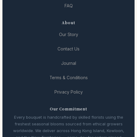
FAQ
About
Our Story
Contact Us
Journal
Terms & Conditions
Privacy Policy
Our Commitment
Every bouquet is handcrafted by skilled florists using the
freshest seasonal blooms sourced from ethical growers
worldwide. We deliver across Hong Kong Island, Kowloon,