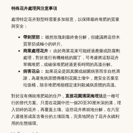
特殊花卉處理與注意事項
處理特定花卉類型時需要多加留意，以保障最終堆肥的質量
與安全：
帶刺莖部：
雖然玫瑰刺最終會分解，但建議將這些木
質莖切成極小的碎片。
商業處理花卉：
由於商業花束可能經過農藥或防腐劑
處理，對於進行有機種植的園丁，可考慮將這類花卉
單獨堆肥，或確保堆肥經過更長時間的高溫分解。
病害花朵：
如果花朵是因真菌或細菌病害而非自然凋
謝，為避免病原體傳播到花園土壤中，應安全丟棄至
垃圾桶，除非堆肥堆能穩定達到殺滅病原體的高溫。
對於沒有傳統堆肥箱的住戶，
直接花園溝渠掩埋法
是一種可
行的替代方案。只需在花園中挖一個20至30厘米深的溝，埋
入切碎的花卉，再覆蓋土壤。這些花卉將就地分解，在六至
八週後形成富含養分的土壤區塊，完美地閉合了花卉永續利
用的生態循環。