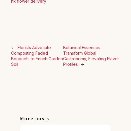
hk flower delivery
←
Florists Advocate
Botanical Essences
Composting Faded
Transform Global
Bouquets to Enrich Garden
Gastronomy, Elevating Flavor
Soil
Profiles
→
More posts