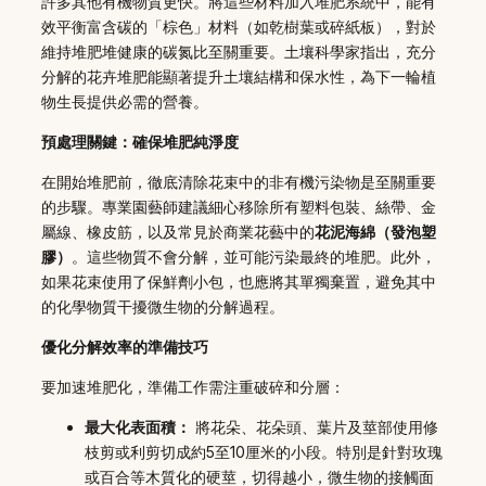
許多其他有機物質更快。將這些材料加入堆肥系統中，能有
效平衡富含碳的「棕色」材料（如乾樹葉或碎紙板），對於
維持堆肥堆健康的碳氮比至關重要。土壤科學家指出，充分
分解的花卉堆肥能顯著提升土壤結構和保水性，為下一輪植
物生長提供必需的營養。
預處理關鍵：確保堆肥純淨度
在開始堆肥前，徹底清除花束中的非有機污染物是至關重要
的步驟。專業園藝師建議細心移除所有塑料包裝、絲帶、金
屬線、橡皮筋，以及常見於商業花藝中的
花泥海綿（發泡塑
膠）
。這些物質不會分解，並可能污染最終的堆肥。此外，
如果花束使用了保鮮劑小包，也應將其單獨棄置，避免其中
的化學物質干擾微生物的分解過程。
優化分解效率的準備技巧
要加速堆肥化，準備工作需注重破碎和分層：
最大化表面積：
將花朵、花朵頭、葉片及莖部使用修
枝剪或利剪切成約5至10厘米的小段。特別是針對玫瑰
或百合等木質化的硬莖，切得越小，微生物的接觸面