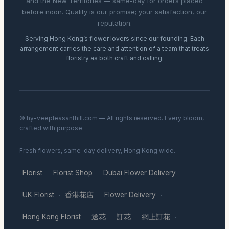
and the New Territories — same-day for orders placed
before noon. Quality is our promise; your satisfaction, our
reputation.
Serving Hong Kong’s flower lovers since our founding. Each
arrangement carries the care and attention of a team that treats
floristry as both craft and calling.
© hy-veepleasanthill.com — All rights reserved. Every bloom,
crafted with purpose.
Fresh flowers, same-day delivery, Hong Kong wide.
Florist
Florist Shop
Dubai Flower Delivery
·
·
·
UK Florist
香港花店
Flower Delivery
·
·
·
Hong Kong Florist
送花
訂花
網上訂花
·
·
·
·