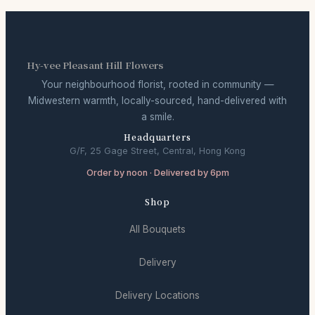
Hy-vee Pleasant Hill Flowers
Your neighbourhood florist, rooted in community —
Midwestern warmth, locally-sourced, hand-delivered with
a smile.
Headquarters
G/F, 25 Gage Street, Central, Hong Kong
Order by noon · Delivered by 6pm
Shop
All Bouquets
Delivery
Delivery Locations