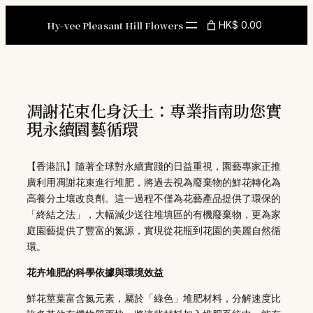
Skip
to
Hy-vee Pleasant Hill Flowers
HK$ 0.00
content
凋謝花束化身沃土：專業指南助您實
現永續園藝循環
【香港訊】隨著全球對永續實踐的日益重視，園藝專家正推
廣利用凋謝花束進行堆肥，將過去視為廢棄物的鮮花轉化為
高養分土壤改良劑。這一過程不僅為花藝產品提供了環保的
「終結之法」，大幅減少送往堆填區的有機廢棄物，更為家
庭園藝提供了豐富的氮源，實現從花瓶到花園的美麗自然循
環。
花卉堆肥的科學依據與環境效益
鮮花莖葉富含氮元素，屬於「綠色」堆肥材料，分解速度比