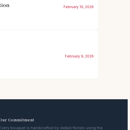
tion
February 10, 2026
February 9, 2026
Our Commitment
Every bouquet is handcrafted by skilled florists using the