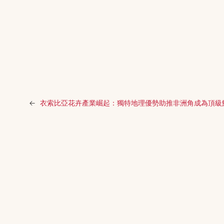
←
衣索比亞花卉產業崛起：獨特地理優勢助推非洲角成為頂級