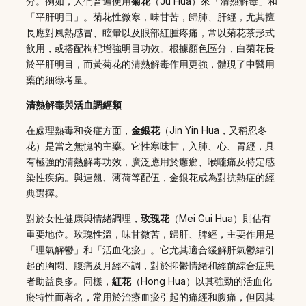
分。例如，人們普遍使用
菊花
（Ju Hua）來「清熱解毒」和
「平肝明目」。菊花性微寒，味甘苦，歸肺、肝經，尤其擅
長應對風熱感冒、眩暈以及眼部紅腫疼痛，常以菊花茶形式
飲用，或搭配枸杞增強明目功效。根據顏色區分，白菊花長
於平肝明目，而黃菊花的清熱解毒作用更強，體現了中醫用
藥的細緻考量。
清熱解毒與活血調經類
在處理熱毒和炎症方面，
金銀花
（Jin Yin Hua，又稱忍冬
花）是當之無愧的主藥。它性寒味甘，入肺、心、胃經，具
有極強的清熱解毒功效，廣泛應用於癰癤、喉嚨痛及特定感
染性疾病。與連翹、薄荷等配伍，金銀花成為對抗熱症的經
典選擇。
對於女性健康與情緒調理，
玫瑰花
（Mei Gui Hua）則佔有
重要地位。玫瑰性溫，味甘微苦，歸肝、脾經，主要作用是
「理氣解鬱」和「活血化瘀」。它尤其適合緩解肝氣鬱結引
起的胸悶、腹痛及月經不調，對於抑鬱情緒和經前綜合症患
者助益良多。同樣，
紅花
（Hong Hua）以其強勁的活血化
瘀特性而著名，常用於治療血瘀引起的痛經和腹痛，但因其