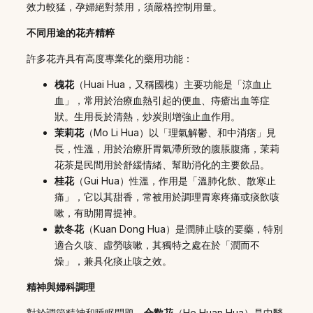
效力較猛，孕婦絕對禁用，須嚴格控制用量。
不同用途的花卉精粹
許多花卉具有高度專業化的藥用功能：
槐花
（Huai Hua，又稱國槐）主要功能是「涼血止
血」，常用於治療血熱引起的便血、痔瘡出血等症
狀。生用長於清熱，炒炭則增強止血作用。
茉莉花
（Mo Li Hua）以「理氣解鬱、和中消痞」見
長，性溫，用於治療肝胃氣滯所致的腹脹腹痛，茉莉
花茶是民間用於舒緩情緒、幫助消化的主要飲品。
桂花
（Gui Hua）性溫，作用是「溫肺化飲、散寒止
痛」，它以其甜香，常被用於調理胃寒疼痛或痰飲咳
嗽，有助開胃提神。
款冬花
（Kuan Dong Hua）是潤肺止咳的要藥，特別
適合久咳、虛勞咳嗽，其獨特之處在於「潤而不
燥」，兼具化痰止咳之效。
精神與婦科調理
對於調節精神和睡眠問題，
合歡花
（He Huan Hua）是中醫