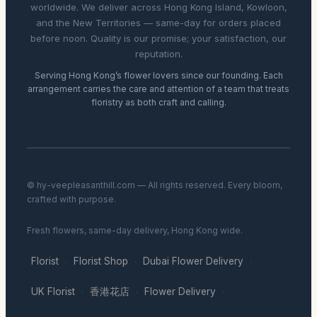
worldwide. We deliver across Hong Kong Island, Kowloon,
and the New Territories — same-day for orders placed
before noon. Quality is our promise; your satisfaction, our
reputation.
Serving Hong Kong’s flower lovers since our founding. Each
arrangement carries the care and attention of a team that treats
floristry as both craft and calling.
© hy-veepleasanthill.com — All rights reserved. Every bloom,
crafted with purpose.
Fresh flowers, same-day delivery, Hong Kong wide.
Florist
Florist Shop
Dubai Flower Delivery
·
·
·
UK Florist
香港花店
Flower Delivery
·
·
·