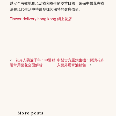
以安全有效地實現治療和養生的雙重目標，確保中醫花卉療
法在現代生活中持續發揮其獨特的健康價值。
Flower delivery hong kong 網上花店
←
花卉入藥逾千年：中醫精
中醫古方重煥生機：解讀花卉
選常用藥花全面解析
入藥外用膏油精髓
→
More posts