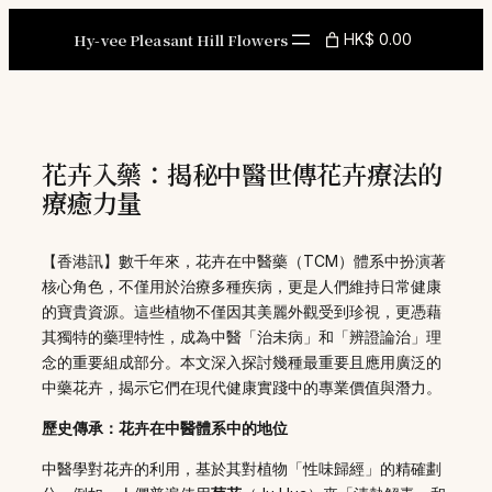
Skip
to
Hy-vee Pleasant Hill Flowers
HK$ 0.00
content
花卉入藥：揭秘中醫世傳花卉療法的
療癒力量
【香港訊】數千年來，花卉在中醫藥（TCM）體系中扮演著
核心角色，不僅用於治療多種疾病，更是人們維持日常健康
的寶貴資源。這些植物不僅因其美麗外觀受到珍視，更憑藉
其獨特的藥理特性，成為中醫「治未病」和「辨證論治」理
念的重要組成部分。本文深入探討幾種最重要且應用廣泛的
中藥花卉，揭示它們在現代健康實踐中的專業價值與潛力。
歷史傳承：花卉在中醫體系中的地位
中醫學對花卉的利用，基於其對植物「性味歸經」的精確劃