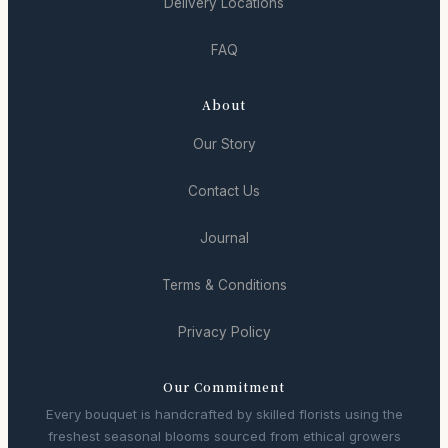
Delivery Locations
FAQ
About
Our Story
Contact Us
Journal
Terms & Conditions
Privacy Policy
Our Commitment
Every bouquet is handcrafted by skilled florists using the
freshest seasonal blooms sourced from ethical growers