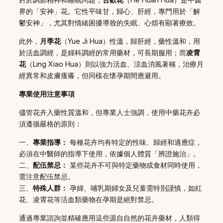
界的「安神」花。它性平味甘，歸心、肝經，專門用於「解
鬱安神」，尤其對情緒困擾導致的失眠、心煩有顯著療效。
此外，
月季花
（Yue Ji Hua）性溫，歸肝經，藥性溫和，用
於活血調經，是婦科調經的常用藥材，可長期服用；而
凌霄
花
（Ling Xiao Hua）則以強力活血、涼血消風著稱，治療月
經異常和皮膚瘙癢，但同樣在懷孕期間應避用。
專業使用注意事項
儘管花卉入藥性質溫和，但專業人士強調，使用中藥花卉必
須遵循嚴格的原則：
一、
專業指導：
每種花卉均有特定的性味、歸經和適應症，
必須在中醫師的指導下使用，依據個人體質「辨證施治」。
二、
配伍禁忌：
某些花卉不可與特定藥物或食材同時使用，
需注意配伍禁忌。
三、
特殊人群：
孕婦、哺乳期婦女及兒童需特別謹慎，如紅
花、凌霄花等活血類藥物在孕期是絕對禁忌。
通過專業諮詢並精確應用這些源自自然的花卉藥材，人類得