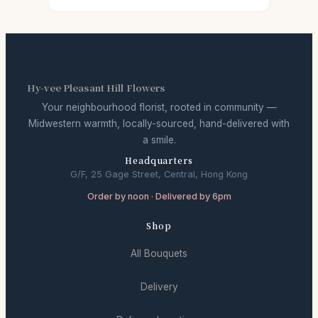
Hy-vee Pleasant Hill Flowers
Your neighbourhood florist, rooted in community —
Midwestern warmth, locally-sourced, hand-delivered with
a smile.
Headquarters
G/F, 25 Gage Street, Central, Hong Kong
Order by noon · Delivered by 6pm
Shop
All Bouquets
Delivery