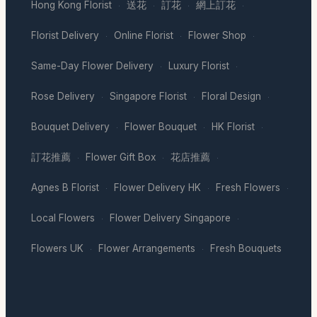
Hong Kong Florist
送花
訂花
網上訂花
·
·
·
·
Florist Delivery
Online Florist
Flower Shop
·
·
·
Same-Day Flower Delivery
Luxury Florist
·
·
Rose Delivery
Singapore Florist
Floral Design
·
·
·
Bouquet Delivery
Flower Bouquet
HK Florist
·
·
·
訂花推薦
Flower Gift Box
花店推薦
·
·
·
Agnes B Florist
Flower Delivery HK
Fresh Flowers
·
·
·
Local Flowers
Flower Delivery Singapore
·
·
Flowers UK
Flower Arrangements
Fresh Bouquets
·
·