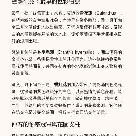
逆勢生長：最早的色彩信號
最早一批「破雪而出」來客，莫過於
雪花蓮
（Galanthus）。
這些精緻的白色鐘形花朵，有時早在隆冬時節，即一月下旬
至二月間便優雅地探出頭來。它們通常僅有數英寸高，像潔
白的水滴點綴在寒冷的大地上，偏愛落葉樹下半陰和排水良
好的濕潤土壤。
緊隨其後的是
冬季烏頭
（Eranthis hyemalis），開出明亮的
金黃色花朵，彷彿是雪地上的迷你陽光。這些低矮植物常與
雪花蓮同時開花，共同在初春的林地底部鋪陳出令人驚嘆的
黃白畫卷。
進入二月下旬至三月，
番紅花
的加入帶來了更飽滿的色彩範
圍，從深邃的紫色到純淨的白色，以及熱情的黃色品種。這
些杯狀花朵憑藉球莖儲存的能量，堅定地從寒冷土壤中破土
而出，並為飢餓的早春蜜蜂提供了重要的花蜜來源。它們僅
在陽光充足時完全盛開，提醒人們春日陽光的珍貴。
仲春的耐寒冠軍與花園支柱
當早春逐漸過渡到仲春，更多強勁的開花植物開始接力上