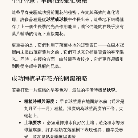
生存智慧：早開花的進化奧秘
這些早春先驅成功提前開花的秘密，在於其高效的進化適
應。許多品種是從
球莖或球根
中生長出來，這些地下結構儲
存了上一個生長季的光合作用能量，讓它們能夠在幾乎沒有
葉片輔助的情況下直接開花。
更重要的是，它們利用了落葉林地的短暫窗口——在樹木冠
層尚未長出茂密葉片之前，它們可以充分捕捉寶貴的春季陽
光。同時，在授粉方面，由於競爭者較少，它們更容易吸引
到剛從冬眠中甦醒的昆蟲。
成功種植早春花卉的關鍵策略
若要打造一片連續的早春色彩，最佳的準備時機是
秋季
。
種植時機與深度：
早春球莖應在地面結冰前（通常是
九月至十一月）種植。深度約為球莖高度的三倍，尖
端朝上。
土壤要求：
必須選擇排水良好的土壤，避免積水導致
球莖腐爛。許多種類在落葉樹下表現優異，能享受春
光，並在炎熱夏季獲得遮蔭。