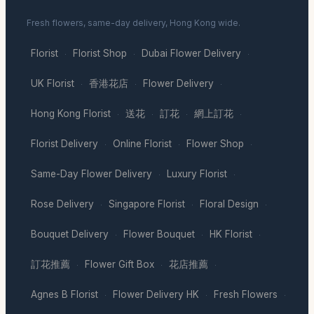
Fresh flowers, same-day delivery, Hong Kong wide.
Florist
Florist Shop
Dubai Flower Delivery
·
·
·
UK Florist
香港花店
Flower Delivery
·
·
·
Hong Kong Florist
送花
訂花
網上訂花
·
·
·
·
Florist Delivery
Online Florist
Flower Shop
·
·
·
Same-Day Flower Delivery
Luxury Florist
·
·
Rose Delivery
Singapore Florist
Floral Design
·
·
·
Bouquet Delivery
Flower Bouquet
HK Florist
·
·
·
訂花推薦
Flower Gift Box
花店推薦
·
·
·
Agnes B Florist
Flower Delivery HK
Fresh Flowers
·
·
·