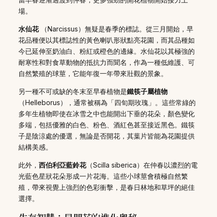
場。
水仙花
（Narcissus）無疑是春季的標誌。從三月開始，早
花品種便以其標誌性的黃色喇叭形狀點亮花園，而其品種如
今已延伸至奶油白、粉紅或橙色的邊緣。水仙花以其極強的
耐寒性和對食草動物的抵抗力而聞名，作為一種低維護、可
自然繁殖的球莖，它能年復一年帶來壯觀的景象。
另一種不可或缺的冬末至早春植物是
鐵筷子屬植物
（Helleborus），通常被稱為「四旬期玫瑰」。這些常綠的
多年生植物即使在冰雪之中也能開出下垂的花朵，顏色變化
多端，包括優雅的白色、粉色、酒紅色甚至接近黑色。鐵筷
子是陰涼處的優選，無論是否開花，其葉片皆能為花園提供
結構美感。
此外，
西伯利亞藍鈴花
（Scilla siberica）在仲春以濃烈的電
光藍色星狀花朵形成一片花海。這些小球莖會積極自然繁
殖，帶來視覺上強烈的色彩衝擊，是春日林地和草坪的絕佳
選擇。