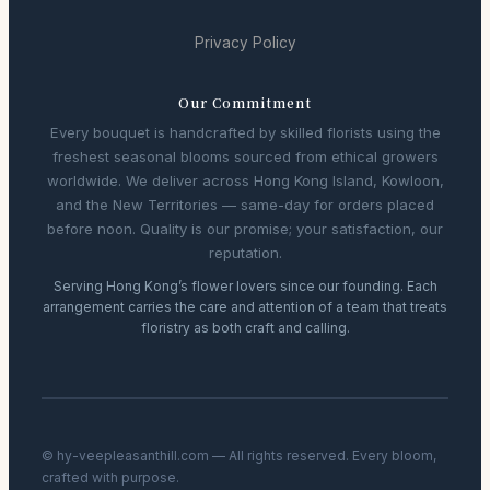
Privacy Policy
Our Commitment
Every bouquet is handcrafted by skilled florists using the
freshest seasonal blooms sourced from ethical growers
worldwide. We deliver across Hong Kong Island, Kowloon,
and the New Territories — same-day for orders placed
before noon. Quality is our promise; your satisfaction, our
reputation.
Serving Hong Kong’s flower lovers since our founding. Each
arrangement carries the care and attention of a team that treats
floristry as both craft and calling.
© hy-veepleasanthill.com — All rights reserved. Every bloom,
crafted with purpose.