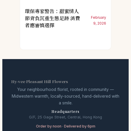
環保專家警告：甜蜜情人
節背負沉重生態足跡 消費
February
9, 2026
者應審慎選擇
Hy-vee Pleasant Hill Flowers
Your neighbourhood florist, rooted in community —
Midwestern warmth, locally-sourced, hand-delivered with
a smile.
Headquarters
G/F, 25 Gage Street, Central, Hong Kong
Order by noon · Delivered by 6pm