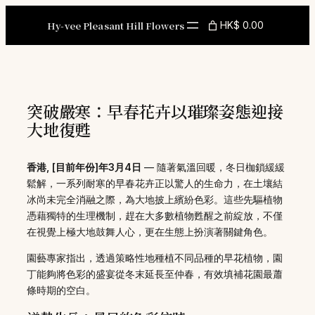
Skip
to
Hy-vee Pleasant Hill Flowers
HK$ 0.00
content
突破嚴寒：早春花卉以璀璨姿態迎接
大地復甦
香港, [目前年份]年3月4日
— 隨著氣溫回暖，冬日枷鎖緩緩
鬆解，一系列耐寒的早春花卉正以驚人的生命力，在土壤結
冰尚未完全消融之際，為大地披上繽紛色彩。這些先驅植物
憑藉獨特的生理機制，趕在大多數植物甦醒之前綻放，不僅
在視覺上極大地鼓舞人心，更在生態上扮演著關鍵角色。
園藝專家指出，透過策略性地種植不同品種的早花植物，園
丁能夠將色彩的盛宴從冬末延長至仲春，有效填補花園最蕭
條時期的空白。