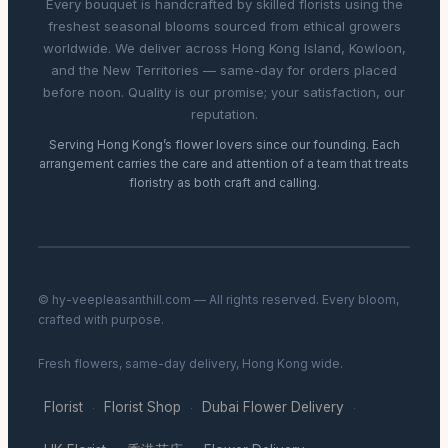
Every bouquet is handcrafted by skilled florists using the
freshest seasonal blooms sourced from ethical growers
worldwide. We deliver across Hong Kong Island, Kowloon,
and the New Territories — same-day for orders placed
before noon. Quality is our promise; your satisfaction, our
reputation.
Serving Hong Kong’s flower lovers since our founding. Each
arrangement carries the care and attention of a team that treats
floristry as both craft and calling.
© hy-veepleasanthill.com — All rights reserved. Every bloom,
crafted with purpose.
Fresh flowers, same-day delivery, Hong Kong wide.
Florist
Florist Shop
Dubai Flower Delivery
·
·
·