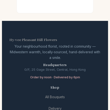
Hy-vee Pleasant Hill Flowers
Your neighbourhood florist, rooted in community —
Midwestern warmth, locally-sourced, hand-delivered with
a smile.
Headquarters
G/F, 25 Gage Street, Central, Hong Kong
Order by noon · Delivered by 6pm
Shop
All Bouquets
Delivery