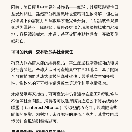
同時，節日慶典中常見的裝飾品——氣球，其環境影響也日
益受到關注。雖然部分乳膠氣球被聲稱可生物降解，但在自
然環境下仍需數月甚至數年才能完全分解。而鋁箔或金屬膜
氣球則屬於不可降解類，最終多數進入垃圾掩埋場或自然棲
地，容易纏繞樹木、水道，甚至被野生動物誤食，導致受傷
或死亡。
可可的代價：森林砍伐與社會責任
巧克力作為情人節的經典禮品，其生產過程牽涉複雜的環境
與社會問題。全球大宗可可產地集中在西非地區，為了開闢
可可種植園而造成大規模的森林砍伐，嚴重威脅生物多樣
性。集約化的可可種植還導致土壤退化和用水量激增。
永續發展專家指出，可可產業中仍普遍存在童工和勞動條件
不佳等社會問題。消費者可以選擇購買通過公平貿易或雨林
聯盟（Rainforest Alliance）等認證的巧克力，以減輕這些
問題的影響。相對地，未經認證的廉價巧克力，其背後的環
境與社會風險則相當顯著。
慶祝活動衍生資源浪費與碳排