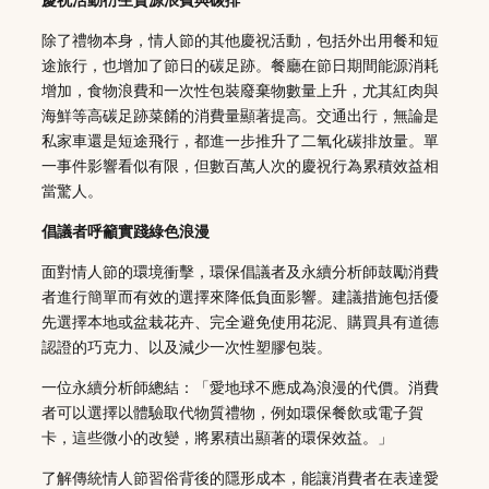
除了禮物本身，情人節的其他慶祝活動，包括外出用餐和短
途旅行，也增加了節日的碳足跡。餐廳在節日期間能源消耗
增加，食物浪費和一次性包裝廢棄物數量上升，尤其紅肉與
海鮮等高碳足跡菜餚的消費量顯著提高。交通出行，無論是
私家車還是短途飛行，都進一步推升了二氧化碳排放量。單
一事件影響看似有限，但數百萬人次的慶祝行為累積效益相
當驚人。
倡議者呼籲實踐綠色浪漫
面對情人節的環境衝擊，環保倡議者及永續分析師鼓勵消費
者進行簡單而有效的選擇來降低負面影響。建議措施包括優
先選擇本地或盆栽花卉、完全避免使用花泥、購買具有道德
認證的巧克力、以及減少一次性塑膠包裝。
一位永續分析師總結：「愛地球不應成為浪漫的代價。消費
者可以選擇以體驗取代物質禮物，例如環保餐飲或電子賀
卡，這些微小的改變，將累積出顯著的環保效益。」
了解傳統情人節習俗背後的隱形成本，能讓消費者在表達愛