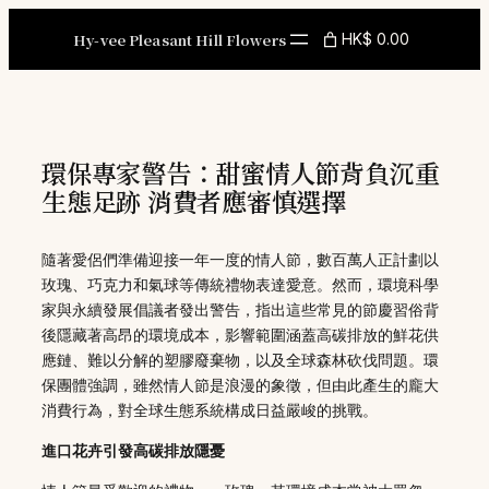
Skip
to
Hy-vee Pleasant Hill Flowers
HK$ 0.00
content
環保專家警告：甜蜜情人節背負沉重
生態足跡 消費者應審慎選擇
隨著愛侶們準備迎接一年一度的情人節，數百萬人正計劃以
玫瑰、巧克力和氣球等傳統禮物表達愛意。然而，環境科學
家與永續發展倡議者發出警告，指出這些常見的節慶習俗背
後隱藏著高昂的環境成本，影響範圍涵蓋高碳排放的鮮花供
應鏈、難以分解的塑膠廢棄物，以及全球森林砍伐問題。環
保團體強調，雖然情人節是浪漫的象徵，但由此產生的龐大
消費行為，對全球生態系統構成日益嚴峻的挑戰。
進口花卉引發高碳排放隱憂