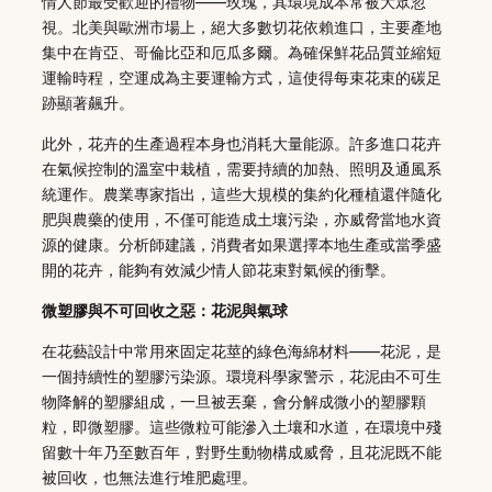
情人節最受歡迎的禮物——玫瑰，其環境成本常被大眾忽
視。北美與歐洲市場上，絕大多數切花依賴進口，主要產地
集中在肯亞、哥倫比亞和厄瓜多爾。為確保鮮花品質並縮短
運輸時程，空運成為主要運輸方式，這使得每束花束的碳足
跡顯著飆升。
此外，花卉的生產過程本身也消耗大量能源。許多進口花卉
在氣候控制的溫室中栽植，需要持續的加熱、照明及通風系
統運作。農業專家指出，這些大規模的集約化種植還伴隨化
肥與農藥的使用，不僅可能造成土壤污染，亦威脅當地水資
源的健康。分析師建議，消費者如果選擇本地生產或當季盛
開的花卉，能夠有效減少情人節花束對氣候的衝擊。
微塑膠與不可回收之惡：花泥與氣球
在花藝設計中常用來固定花莖的綠色海綿材料——花泥，是
一個持續性的塑膠污染源。環境科學家警示，花泥由不可生
物降解的塑膠組成，一旦被丟棄，會分解成微小的塑膠顆
粒，即微塑膠。這些微粒可能滲入土壤和水道，在環境中殘
留數十年乃至數百年，對野生動物構成威脅，且花泥既不能
被回收，也無法進行堆肥處理。