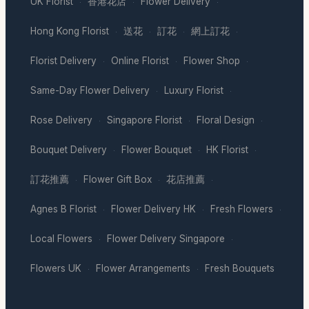
UK Florist
香港花店
Flower Delivery
·
·
·
Hong Kong Florist
送花
訂花
網上訂花
·
·
·
·
Florist Delivery
Online Florist
Flower Shop
·
·
·
Same-Day Flower Delivery
Luxury Florist
·
·
Rose Delivery
Singapore Florist
Floral Design
·
·
·
Bouquet Delivery
Flower Bouquet
HK Florist
·
·
·
訂花推薦
Flower Gift Box
花店推薦
·
·
·
Agnes B Florist
Flower Delivery HK
Fresh Flowers
·
·
·
Local Flowers
Flower Delivery Singapore
·
·
Flowers UK
Flower Arrangements
Fresh Bouquets
·
·