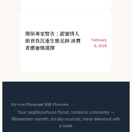
環保專家警告：甜蜜情人
節背負沉重生態足跡 消費
February
9, 2026
者應審慎選擇
Hy-vee Pleasant Hill Flowers
Your neighbourhood florist, rooted in community —
Midwestern warmth, locally-sourced, hand-delivered with
a smile.