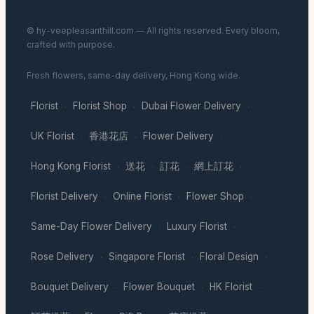
© hy-veepleasanthill.com — All rights reserved. Every bloom,
crafted with purpose.
Fresh flowers, same-day delivery, Hong Kong wide.
Florist
Florist Shop
Dubai Flower Delivery
·
·
·
UK Florist
香港花店
Flower Delivery
·
·
·
Hong Kong Florist
送花
訂花
網上訂花
·
·
·
·
Florist Delivery
Online Florist
Flower Shop
·
·
·
Same-Day Flower Delivery
Luxury Florist
·
·
Rose Delivery
Singapore Florist
Floral Design
·
·
·
Bouquet Delivery
Flower Bouquet
HK Florist
·
·
·