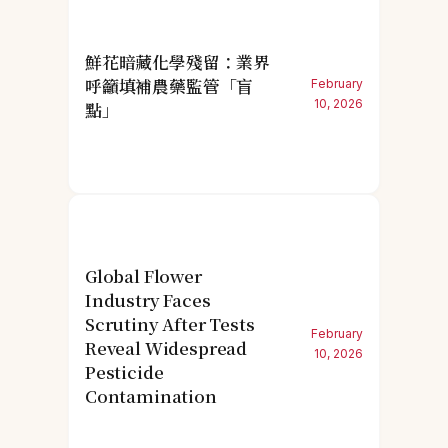
鮮花暗藏化學殘留：業界
呼籲填補農藥監管「盲
February
10, 2026
點」
Global Flower
Industry Faces
Scrutiny After Tests
February
Reveal Widespread
10, 2026
Pesticide
Contamination