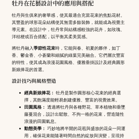
牡丹在花藝設計中的應用與搭配
牡丹與生俱來的奢華感，使其最適合充當花束的焦點花材。
其豐盈的球形花朵結構使其無需多餘裝飾，就能成為視覺主
導元素。在設計中，牡丹常與結構感較強的花卉，如玫瑰、
洋桔梗或百合搭配，以平衡其柔美質感。
將牡丹融入
季節性花束
時，它能與春、初夏的夥伴，如丁
香、鬱金香、小蒼蘭和細膩的綠葉完美融合。它們層次豐富
的特性，使其成為浪漫花園風格、優雅垂掛設計及經典圓形
新娘捧花的首選。
設計技巧與風格塑造
經典新娘捧花：
牡丹是製作圓形核心花束的經典選
擇，其飽滿度能輕易創建優雅、豐富的視覺效果。
田園風格：
透過將牡丹與各種野花、草本植物和垂墜
藤蔓混合，設計出鬆散、不拘一格的花束，營造隨性
浪漫的田園氣息。
動態美學：
巧妙地將半開的花苞與盛放的花朵一同運
用，確保花束能隨著時間自然的綻放與演變，呈現持