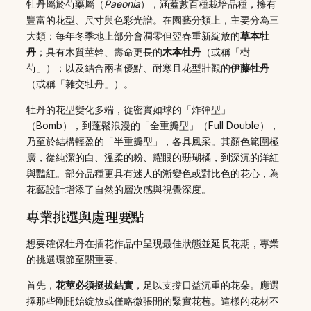
牡丹屬於芍藥屬（
Paeonia
），涵蓋數百種栽培品種，擁有
豐富的花型、尺寸與色彩光譜。在園藝分類上，主要分為三
大類：每年冬季地上部分會凋零但翌春重新綻放的
草本牡
丹
；具有木質莖幹、壽命更長的
木本牡丹
（或稱「樹
芍」）；以及結合兩者優點、耐寒且花型壯觀的
伊藤牡丹
（或稱「雜交牡丹」）。
牡丹的花型變化多端，從密實如球的「炸彈型」
（Bomb），到蓬鬆浪漫的「全重瓣型」（Full Double），
乃至於結構輕盈的「半重瓣型」，各具風采。其顏色範圍極
廣，從純潔的白、溫柔的粉、耀眼的珊瑚橘，到深沉的洋紅
與豔紅。部分品種更具有迷人的漸變色或對比色的花心，為
花藝設計增添了自然的層次感與視覺深度。
專業挑選與處理要點
想要確保牡丹在插花作品中呈現最佳狀態並延長花期，專業
的挑選環節至關重要。
首先，
花莖必須挺拔結實
，足以支撐日益沉重的花朵。應選
擇那些剛開始綻放或僅略微張開的緊實花苞。這樣的花材不