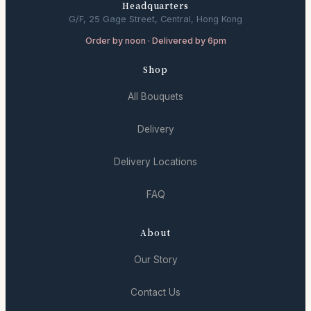
Headquarters
G/F, 25 Gage Street, Central, Hong Kong
Order by noon · Delivered by 6pm
Shop
All Bouquets
Delivery
Delivery Locations
FAQ
About
Our Story
Contact Us