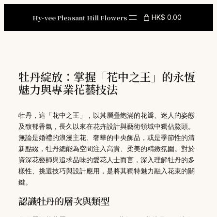
Skip
to
Hy-vee Pleasant Hill Flowers
HK$ 0.00
content
牡丹綻放：掌握「花中之王」的永恆
魅力與專業花藝技法
牡丹，這「花中之王」，以其層疊飽滿的花瓣、迷人的姿態
及馥郁香氣，長久以來在花卉設計與藝術領域中獨佔鰲頭。
無論是婚禮的浪漫主花、奢華的中央飾品，或是季節性的清
新點綴，牡丹總能為空間注入高貴、柔美的精緻氛圍。對於
資深花藝師與追求品味的愛花人士而言，深入理解牡丹的多
樣性、挑選技巧與設計應用，是將其獨特魅力融入花束的關
鍵。
認識牡丹的層次與類型