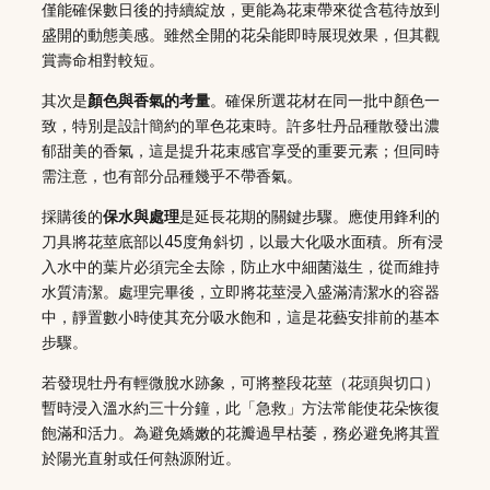
僅能確保數日後的持續綻放，更能為花束帶來從含苞待放到
盛開的動態美感。雖然全開的花朵能即時展現效果，但其觀
賞壽命相對較短。
其次是
顏色與香氣的考量
。確保所選花材在同一批中顏色一
致，特別是設計簡約的單色花束時。許多牡丹品種散發出濃
郁甜美的香氣，這是提升花束感官享受的重要元素；但同時
需注意，也有部分品種幾乎不帶香氣。
採購後的
保水與處理
是延長花期的關鍵步驟。應使用鋒利的
刀具將花莖底部以45度角斜切，以最大化吸水面積。所有浸
入水中的葉片必須完全去除，防止水中細菌滋生，從而維持
水質清潔。處理完畢後，立即將花莖浸入盛滿清潔水的容器
中，靜置數小時使其充分吸水飽和，這是花藝安排前的基本
步驟。
若發現牡丹有輕微脫水跡象，可將整段花莖（花頭與切口）
暫時浸入溫水約三十分鐘，此「急救」方法常能使花朵恢復
飽滿和活力。為避免嬌嫩的花瓣過早枯萎，務必避免將其置
於陽光直射或任何熱源附近。