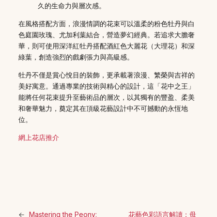
久的生命力與層次感。
在風格搭配方面，浪漫情調的花束可以溫柔的粉色牡丹與白
色庭園玫瑰、尤加利葉結合，營造夢幻經典。若追求大膽奢
華，則可使用深洋紅牡丹搭配酒紅色大麗花（大理花）和深
綠葉，創造強烈的戲劇張力與高級感。
牡丹不僅是賞心悅目的裝飾，更承載著浪漫、繁榮與吉祥的
美好寓意。通過專業的技術與精心的設計，這「花中之王」
能將任何花束提升至藝術品的層次，以其獨有的豐盈、柔美
和奢華魅力，奠定其在頂級花藝設計中不可撼動的永恆地
位。
網上花店推介
←
Mastering the Peony:
花藝色彩語言解讀：母