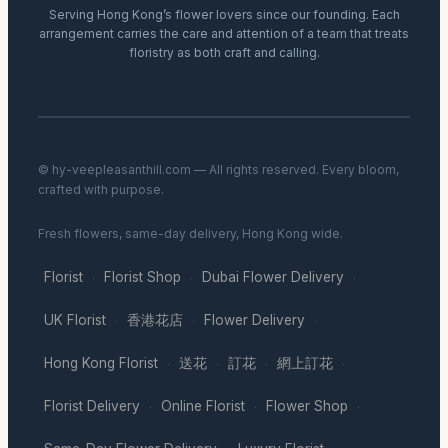
Serving Hong Kong’s flower lovers since our founding. Each
arrangement carries the care and attention of a team that treats
floristry as both craft and calling.
© hy-veepleasanthill.com — All rights reserved. Every bloom,
crafted with purpose.
Fresh flowers, same-day delivery, Hong Kong wide.
Florist
Florist Shop
Dubai Flower Delivery
·
·
·
UK Florist
香港花店
Flower Delivery
·
·
·
Hong Kong Florist
送花
訂花
網上訂花
·
·
·
·
Florist Delivery
Online Florist
Flower Shop
·
·
·