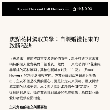
Skip
to
Hy-vee Pleasant Hill Flowers
HK$ 0.00
content
焦點花材駕馭美學：自製婚禮花束的
致勝秘訣
（香港訊）在婚禮或重要慶典的佈置中，親手打造花束因其
獨特的個人化意義而日益普及。然而，一束成功的DIY花束絕
非單純的花材堆砌，其核心關鍵在於對「主花」（Focal
Flower）的精準選用與掌控。專業花藝部落格最新分析指
出，主花不僅是視覺的重心，更是決定花束風格、層次與情
感基調的結構要素。本文深入探討多種適合DIY花束的主花，
從採購難易度、操作友善性到最終的視覺效果，為自製花藝
愛好者提供全面指南。
主花角色的確立與重要性