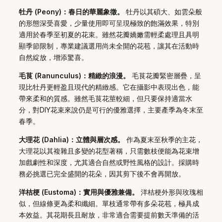
牡丹 (Peony)：春日的華麗象徵。
牡丹以其碩大、如雲朵般
的形態深受喜愛，少量使用即可呈現極致的飽滿效果，特別
適用於春季至初夏的花束。雖然花瓣嬌嫩需輕柔處理且具明
顯季節限制，專業建議選用尚未全開的花苞，讓其在活動時
自然綻放，增添驚喜。
毛茛 (Ranunculus)：精緻的浪漫。
毛茛花瓣緊密層疊，呈
現比牡丹更輕盈且現代的精緻感。它在攝影中表現出色，能
帶來柔和的質感。雖然毛茛花莖較細，但只要保持適當水
分，對DIY花束來說仍是可行的優雅選擇，主要產季為冬末至
春季。
大理花 (Dahlia)：立體與層次感。
作為夏末至秋季的主花，
大理花以其複雜且多變的花型著稱，只需數枝便能為花束增
加戲劇性和深度，尤其適合自然或野性風格的設計。採購時
務必挑選已完全盛開的花朵，因其剪下後不會再開放。
洋桔梗 (Eustoma)：實用與優雅兼備。
洋桔梗外形與玫瑰相
似，但線條更為柔和纖細。單枝通常帶有多朵花苞，極具成
本效益。其花期長且耐放，非常適合需要提前數天準備的活