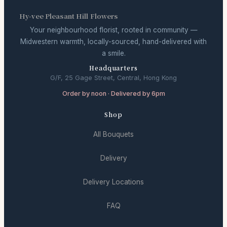
Hy-vee Pleasant Hill Flowers
Your neighbourhood florist, rooted in community —
Midwestern warmth, locally-sourced, hand-delivered with
a smile.
Headquarters
G/F, 25 Gage Street, Central, Hong Kong
Order by noon · Delivered by 6pm
Shop
All Bouquets
Delivery
Delivery Locations
FAQ