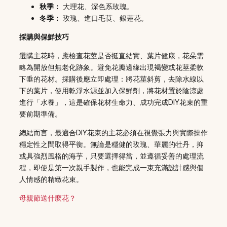
秋季：
大理花、深色系玫瑰。
冬季：
玫瑰、進口毛茛、銀蓮花。
採購與保鮮技巧
選購主花時，應檢查花莖是否挺直結實、葉片健康，花朵需
略為開放但無老化跡象。避免花瓣邊緣出現褐變或花莖柔軟
下垂的花材。採購後應立即處理：將花莖斜剪，去除水線以
下的葉片，使用乾淨水源並加入保鮮劑，將花材置於陰涼處
進行「水養」，這是確保花材生命力、成功完成DIY花束的重
要前期準備。
總結而言，最適合DIY花束的主花必須在視覺張力與實際操作
穩定性之間取得平衡。無論是穩健的玫瑰、華麗的牡丹，抑
或具強烈風格的海芋，只要選擇得當，並遵循妥善的處理流
程，即使是第一次親手製作，也能完成一束充滿設計感與個
人情感的精緻花束。
母親節送什麼花？