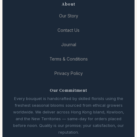
About
Our Story
Contact Us
Journal
Terms & Conditions
Privacy Policy
Our Commitment
Every bouquet is handcrafted by skilled florists using the
freshest seasonal blooms sourced from ethical growers
worldwide. We deliver across Hong Kong Island, Kowloon,
and the New Territories — same-day for orders placed
before noon. Quality is our promise; your satisfaction, our
reputation.