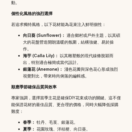
動。
個性化風格的強烈選擇
若追求獨特風格，以下花材能為花束注入鮮明個性：
向日葵 (Sunflower)：
適合鄉村或戶外主題，以其碩
大的花盤營造開朗溫暖的氛圍，結構強健、易於操
作。
海芋 (Calla Lily)：
以其雕塑般的現代線條脫穎而
出，特別適合極簡或當代設計。
銀蓮花 (Anemone)：
淺色花瓣與深色花心形成強烈
視覺對比，帶來時尚俐落的編輯感。
順應季節確保品質與效率
專家強調，選擇當季主花是確保DIY花束成功的關鍵。這不僅
能保證花材的最佳品質、更合理的價格，同時大幅降低採購
難度：
春季：
牡丹、毛茛、銀蓮花。
夏季：
花園玫瑰、洋桔梗、向日葵。