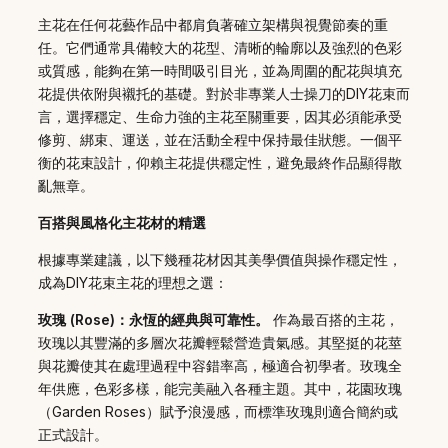
主花在任何花藝作品中都肩負著確立架構與視覺節奏的重
任。它們通常具備較大的花型、清晰的輪廓以及強烈的色彩
或質感，能夠在第一時間吸引目光，並為周圍的配花與填充
花提供依附與襯托的基礎。對於非專業人士操刀的DIY花束而
言，選擇穩定、生命力強的主花至關重要，因其必須能承受
修剪、綁束、運送，並在活動全程中保持最佳狀態。一個平
衡的花束設計，仰賴主花提供穩定性，避免最終作品顯得散
亂無章。
百搭與風格化主花材的精選
根據專業建議，以下幾種花材因其美學價值與操作穩定性，
成為DIY花束主花的理想之選：
玫瑰 (Rose)：永恆的經典與可靠性。
作為最百搭的主花，
玫瑰以其豐滿的多層次花瓣輕鬆營造貴氣感。其堅挺的花莖
與花瓣使其在處理過程中容錯率高，極適合初學者。玫瑰全
年供應，色彩多樣，能完美融入各種主題。其中，花園玫瑰
（Garden Roses）賦予浪漫感，而標準玫瑰則適合簡約或
正式設計。