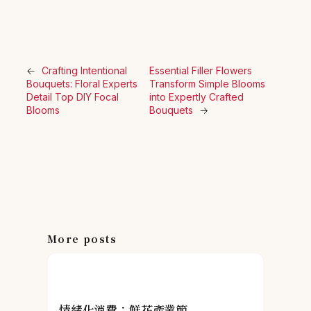
←
Crafting Intentional
Essential Filler Flowers
Bouquets: Floral Experts
Transform Simple Blooms
Detail Top DIY Focal
into Expertly Crafted
Blooms
Bouquets
→
More posts
情緒化消費：鮮花產業節