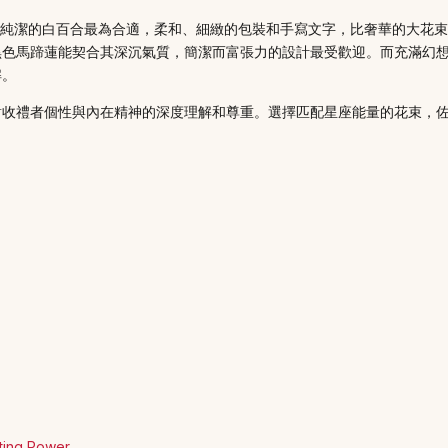
與象徵純潔的白百合最為合適，柔和、細緻的包裝和手寫文字，比奢華的大花
黑色馬蹄蓮能契合其深沉氣質，簡潔而富張力的設計最受歡迎。而充滿幻
解。
對收禮者個性與內在精神的深度理解和尊重。選擇匹配星座能量的花束，
fting Power