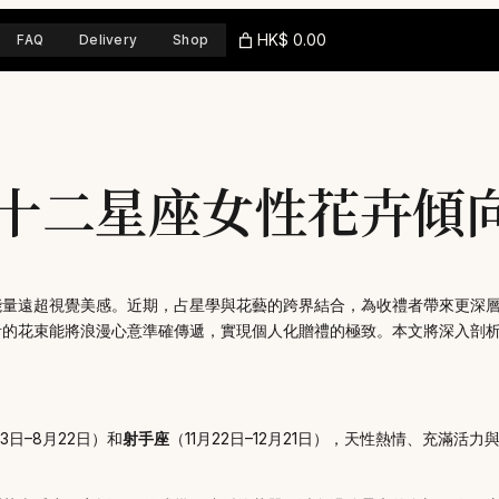
HK$ 0.00
FAQ
Delivery
Shop
十二星座女性花卉傾
能量遠超視覺美感。近期，占星學與花藝的跨界結合，為收禮者帶來更深
計的花束能將浪漫心意準確傳遞，實現個人化贈禮的極致。本文將深入剖
3日–8月22日）和
射手座
（11月22日–12月21日），天性熱情、充滿