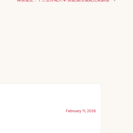
February 11, 2026