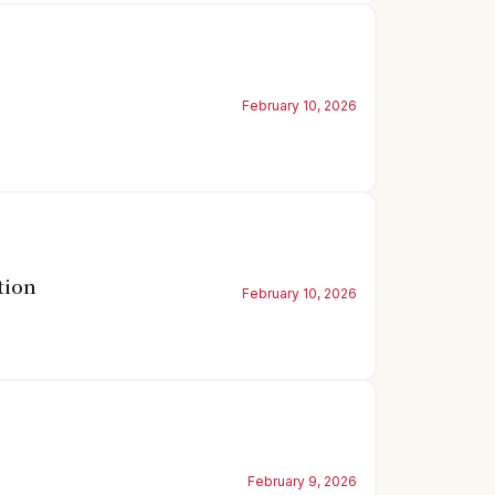
February 10, 2026
tion
February 10, 2026
February 9, 2026