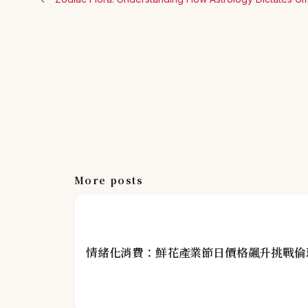
More posts
情緒化消費：鮮花產業節日價格飆升挑戰倫