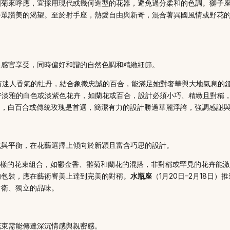
洲菊來呼應，宜採用現代或幾何造型的花器，避免過分柔和的色調。獅子
公眾讚美的渴望。至於射手座，熱愛自由與新奇，混合著異國風情或野花
與感官享受，同時偏好和諧的自然色調和精緻細節。
且帶有迷人香氣的牡丹，結合象徵忠誠的百合，能滿足她對奢華與大地氣息
，偏好淡雅的白色或淡紫色花卉，如蘭花或百合，設計必須小巧、精緻且對
的佈局，白百合或傳統玫瑰是首選，簡潔有力的設計勝過華麗浮誇，強調感謝
化與平衡，在花藝選擇上傾向於新穎且富含巧思的設計。
、多樣的花束組合，如鬱金香、雛菊和蘭花的混搭，非對稱或罕見的花卉能
的包裝，應在藝術審美上達到完美的對稱。
水瓶座
（1月20日–2月18
前衛、獨立的品味。
花束需能傳達深沉情感與親密感。