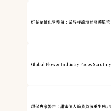
鮮花暗藏化學殘留：業界呼籲填補農藥監管
Global Flower Industry Faces Scrutin
環保專家警告：甜蜜情人節背負沉重生態足