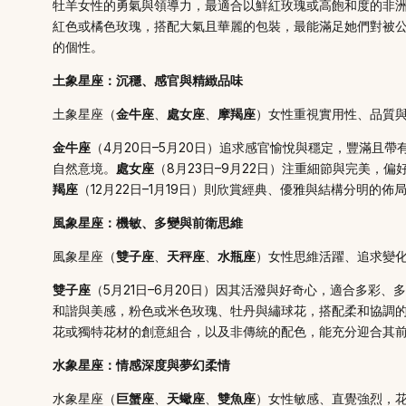
牡羊女性的勇氣與領導力，最適合以鮮紅玫瑰或高飽和度的非
紅色或橘色玫瑰，搭配大氣且華麗的包裝，最能滿足她們對被
的個性。
土象星座：沉穩、感官與精緻品味
土象星座（
金牛座
、
處女座
、
摩羯座
）女性重視實用性、品質
金牛座
（4月20日–5月20日）追求感官愉悅與穩定，豐滿
自然意境。
處女座
（8月23日–9月22日）注重細節與完美
羯座
（12月22日–1月19日）則欣賞經典、優雅與結構分明
風象星座：機敏、多變與前衛思維
風象星座（
雙子座
、
天秤座
、
水瓶座
）女性思維活躍、追求變
雙子座
（5月21日–6月20日）因其活潑與好奇心，適合多彩
和諧與美感，粉色或米色玫瑰、牡丹與繡球花，搭配柔和協調
花或獨特花材的創意組合，以及非傳統的配色，能充分迎合其
水象星座：情感深度與夢幻柔情
水象星座（
巨蟹座
、
天蠍座
、
雙魚座
）女性敏感、直覺強烈，