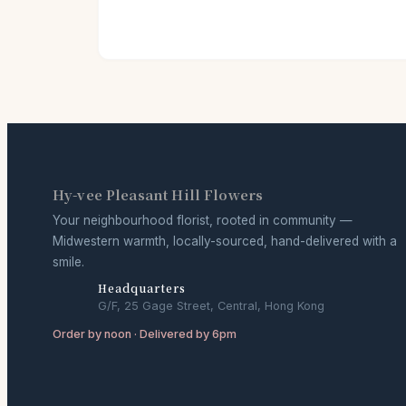
Hy-vee Pleasant Hill Flowers
Your neighbourhood florist, rooted in community —
Midwestern warmth, locally-sourced, hand-delivered with a
smile.
Headquarters
G/F, 25 Gage Street, Central, Hong Kong
Order by noon · Delivered by 6pm