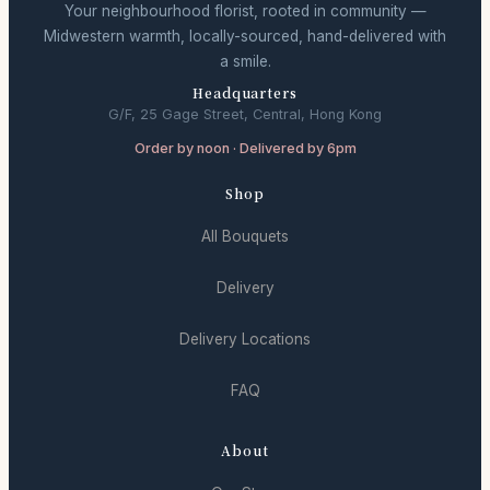
Your neighbourhood florist, rooted in community —
Midwestern warmth, locally-sourced, hand-delivered with
a smile.
Headquarters
G/F, 25 Gage Street, Central, Hong Kong
Order by noon · Delivered by 6pm
Shop
All Bouquets
Delivery
Delivery Locations
FAQ
About