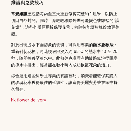
維護與急救技巧
常規維護
應包括每兩至三天重新修剪花梗約 1 厘米，以防止
切口自然封閉。同時，應輕輕移除外層可能變色或皺褶的“護
花瓣”，這些外瓣原用於保護花蕾，移除後能讓玫瑰綻放更美
觀。
對於出現脫水下垂跡象的玫瑰，可採用專業的
熱水急救法
：
重新斜切花梗，將花梗底部浸入約 65°C 的熱水中 10 至 20
秒，隨即轉移至冷水中。此熱休克處理有助於將氣泡從阻塞
的導水中排出，經常能在數小時內成功恢復花朵的活力。
綜合運用這些科學且專業的養護技巧，消費者能確保其購入
的玫瑰花束獲得最佳的延續性，讓這份美麗與芳香在家中持
久留存。
hk flower delivery