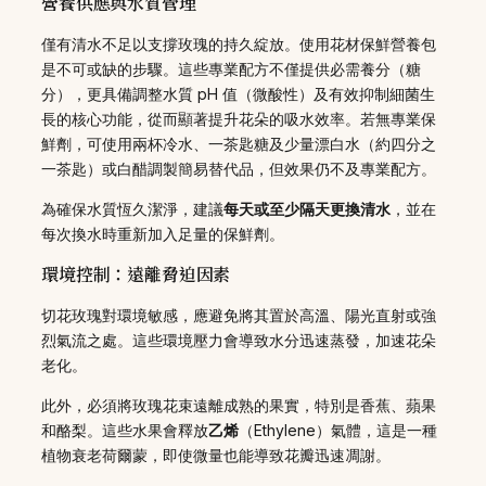
營養供應與水質管理
僅有清水不足以支撐玫瑰的持久綻放。使用花材保鮮營養包
是不可或缺的步驟。這些專業配方不僅提供必需養分（糖
分），更具備調整水質 pH 值（微酸性）及有效抑制細菌生
長的核心功能，從而顯著提升花朵的吸水效率。若無專業保
鮮劑，可使用兩杯冷水、一茶匙糖及少量漂白水（約四分之
一茶匙）或白醋調製簡易替代品，但效果仍不及專業配方。
為確保水質恆久潔淨，建議
每天或至少隔天更換清水
，並在
每次換水時重新加入足量的保鮮劑。
環境控制：遠離脅迫因素
切花玫瑰對環境敏感，應避免將其置於高溫、陽光直射或強
烈氣流之處。這些環境壓力會導致水分迅速蒸發，加速花朵
老化。
此外，必須將玫瑰花束遠離成熟的果實，特別是香蕉、蘋果
和酪梨。這些水果會釋放
乙烯
（Ethylene）氣體，這是一種
植物衰老荷爾蒙，即使微量也能導致花瓣迅速凋謝。