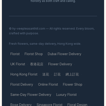
floristry as both craft and calling.
© hy-veepleasanthill.com — All rights reserved. Every bloom,
crafted with purpose.
Fresh flowers, same-day delivery, Hong Kong wide.
Florist
Florist Shop
Dubai Flower Delivery
·
·
·
UK Florist
香港花店
Flower Delivery
·
·
·
Hong Kong Florist
送花
訂花
網上訂花
·
·
·
·
Florist Delivery
Online Florist
Flower Shop
·
·
·
Same-Day Flower Delivery
Luxury Florist
·
·
Rose Delivery
Singapore Florist
Floral Design
·
·
·