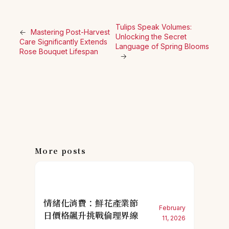
Tulips Speak Volumes:
←
Mastering Post-Harvest
Unlocking the Secret
Care Significantly Extends
Language of Spring Blooms
Rose Bouquet Lifespan
→
More posts
情緒化消費：鮮花產業節
February
日價格飆升挑戰倫理界線
11, 2026