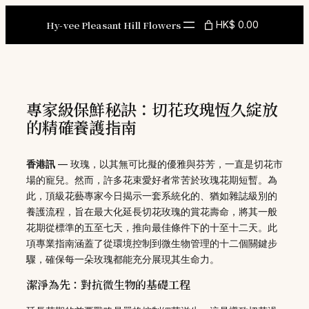
Skip
to
Hy-vee Pleasant Hill Flowers
HK$ 0.00
content
專家級保鮮秘訣：切花玫瑰恆久綻放
的精確養護指南
香港訊
— 玫瑰，以其無可比擬的優雅與芬芳，一直是切花市
場的寵兒。然而，許多花束愛好者常苦於玫瑰花期短暫。為
此，頂級花藝專家今日揭示一套系統化的、猶如雜誌級別的
養護流程，旨在最大化延長切花玫瑰的賞花壽命，將其一般
花期從標準的五至七天，推向最佳條件下的十至十二天。此
項專業指南涵蓋了從環境控制到微生物管理的十二個關鍵步
驟，確保每一朵玫瑰都能充分展現其生命力。
潔淨為先：對抗微生物的基礎工程