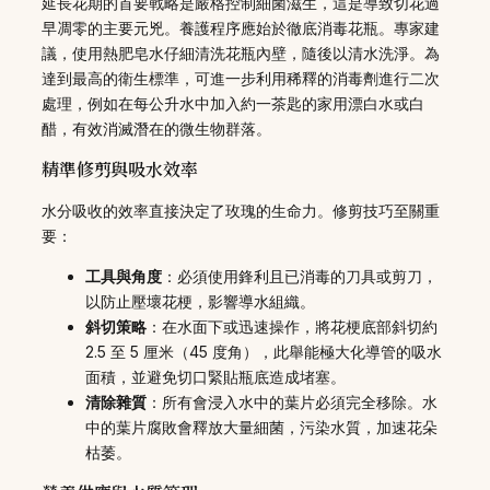
延長花期的首要戰略是嚴格控制細菌滋生，這是導致切花過
早凋零的主要元兇。養護程序應始於徹底消毒花瓶。專家建
議，使用熱肥皂水仔細清洗花瓶內壁，隨後以清水洗淨。為
達到最高的衛生標準，可進一步利用稀釋的消毒劑進行二次
處理，例如在每公升水中加入約一茶匙的家用漂白水或白
醋，有效消滅潛在的微生物群落。
精準修剪與吸水效率
水分吸收的效率直接決定了玫瑰的生命力。修剪技巧至關重
要：
工具與角度
：必須使用鋒利且已消毒的刀具或剪刀，
以防止壓壞花梗，影響導水組織。
斜切策略
：在水面下或迅速操作，將花梗底部斜切約
2.5 至 5 厘米（45 度角），此舉能極大化導管的吸水
面積，並避免切口緊貼瓶底造成堵塞。
清除雜質
：所有會浸入水中的葉片必須完全移除。水
中的葉片腐敗會釋放大量細菌，污染水質，加速花朵
枯萎。